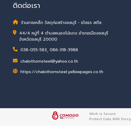
ติดต่อเรา
ร้านขายเหล็ก วัสดุก่อสร้างชลบุรี - ชโลธร สตีล
44/4 หมู่ที่ 4 ตำบลหนองไม้แดง อำเภอเมืองชลบุรี
จังหวัดชลบุรี 20000
038-055-583
,
086-318-3988
chalothornsteel@yahoo.co.th
https://chalothornsteel.yellowpages.co.th
Work is Secure
Protect Data With Encry