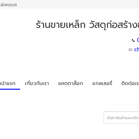
ล่เพจเจส
ร้านขายเหล็ก วัสดุก่อสร้าง
c
หน้าแรก
เกี่ยวกับเรา
แคตตาล็อก
แกลเลอรี่
ติดต่อเร