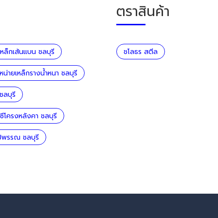
ตราสินค้า
หล็กเส้นแบน ชลบุรี
ชโลธร สตีล
หน่ายเหล็กรางน้ำหนา ชลบุรี
ชลบุรี
วซีโครงหลังคา ชลบุรี
ูปพรรณ ชลบุรี