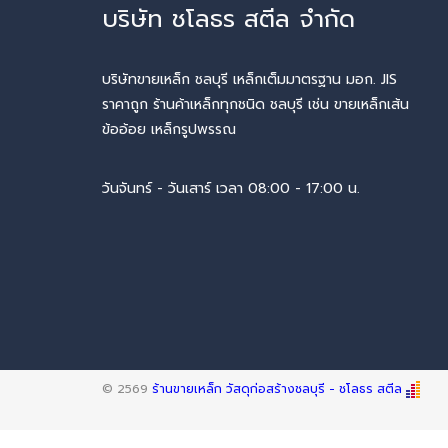
บริษัท ชโลธร สตีล จำกัด
บริษัทขายเหล็ก ชลบุรี เหล็กเต็มมาตรฐาน มอก. JIS
ราคาถูก ร้านค้าเหล็กทุกชนิด ชลบุรี เช่น ขายเหล็กเส้น
ข้ออ้อย เหล็กรูปพรรณ
วันจันทร์ - วันเสาร์ เวลา 08:00 - 17:00 น.
© 2569
ร้านขายเหล็ก วัสดุก่อสร้างชลบุรี - ชโลธร สตีล