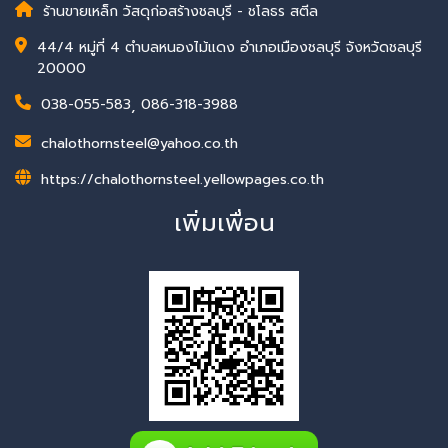
ร้านขายเหล็ก วัสดุก่อสร้างชลบุรี - ชโลธร สตีล
44/4 หมู่ที่ 4 ตำบลหนองไม้แดง อำเภอเมืองชลบุรี จังหวัดชลบุรี
20000
038-055-583
,
086-318-3988
chalothornsteel@yahoo.co.th
https://chalothornsteel.yellowpages.co.th
เพิ่มเพื่อน