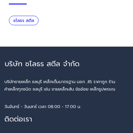
ชโลธร สตีล
บริษัท ชโลธร สตีล จำกัด
บริษัทขายเหล็ก ชลบุรี เหล็กเต็มมาตรฐาน มอก. JIS ราคาถูก ร้าน
ค้าเหล็กทุกชนิด ชลบุรี เช่น ขายเหล็กเส้น ข้ออ้อย เหล็กรูปพรรณ
วันจันทร์ - วันเสาร์ เวลา 08:00 - 17:00 น.
ติดต่อเรา