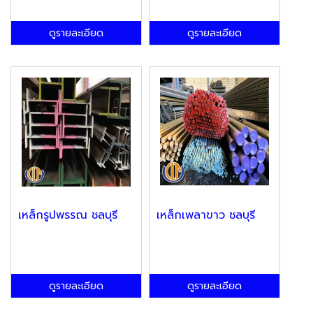
ดูรายละเอียด
ดูรายละเอียด
เหล็กรูปพรรณ ชลบุรี
เหล็กเพลาขาว ชลบุรี
ดูรายละเอียด
ดูรายละเอียด