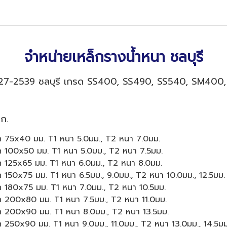
จำหน่ายเหล็กรางน้ำหนา ชลบุรี
1227-2539 ชลบุรี เกรด SS400, SS490, SS540, SM400
ก.
ด 75x40 มม. T1 หนา 5.0มม., T2 หนา 7.0มม.
ด 100x50 มม. T1 หนา 5.0มม., T2 หนา 7.5มม.
ด 125x65 มม. T1 หนา 6.0มม., T2 หนา 8.0มม.
 150x75 มม. T1 หนา 6.5มม., 9.0มม., T2 หนา 10.0มม., 12.5มม.
ด 180x75 มม. T1 หนา 7.0มม., T2 หนา 10.5มม.
ด 200x80 มม. T1 หนา 7.5มม., T2 หนา 11.0มม.
ด 200x90 มม. T1 หนา 8.0มม., T2 หนา 13.5มม.
 250x90 มม. T1 หนา 9.0มม., 11.0มม., T2 หนา 13.0มม., 14.5มม