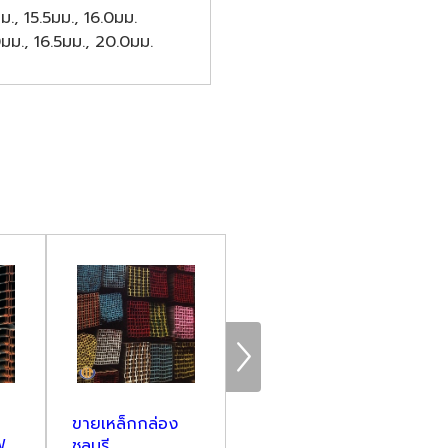
, 15.5มม., 16.0มม.
ม., 16.5มม., 20.0มม.
ขายเหล็กกล่อง
เหล็กตัวซีโครง
จำ
ฟ
ชลบุรี
หลังคา ชลบุรี
ชล