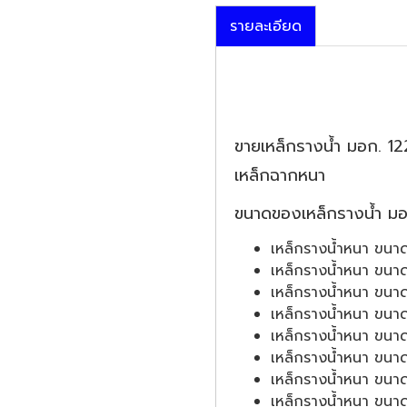
รายละเอียด
ขายเหล็กรางน้ำ มอก. 
เหล็กฉากหนา
ขนาดของเหล็กรางน้ำ มอ
เหล็กรางน้ำหนา ขนา
เหล็กรางน้ำหนา ขนา
เหล็กรางน้ำหนา ขนา
เหล็กรางน้ำหนา ขนาด
เหล็กรางน้ำหนา ขนา
เหล็กรางน้ำหนา ขนา
เหล็กรางน้ำหนา ขนา
เหล็กรางน้ำหนา ขนาด