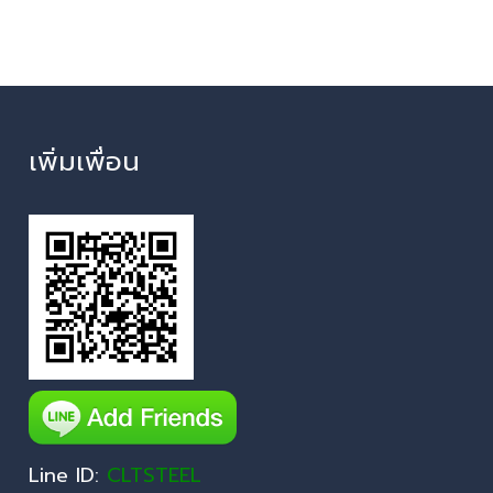
เพิ่มเพื่อน
Line ID:
CLTSTEEL