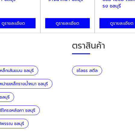
รง ชลบุรี
ดูรายละเอียด
ดูรายละเอียด
ดูรายละเอียด
ตราสินค้า
หล็กเส้นแบน ชลบุรี
ชโลธร สตีล
หน่ายเหล็กรางน้ำหนา ชลบุรี
ชลบุรี
วซีโครงหลังคา ชลบุรี
ูปพรรณ ชลบุรี