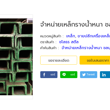
จำหน่ายเหล็กรางน้ำหนา ชล
:
เหล็ก
,
ขายปลีกเครื่องเหล็
หมวดหมู่สินค้า
:
ชโลธร สตีล
ตราสินค้า
:
จำหน่ายเหล็กรางน้ำหนา ชลบุ
คำค้นสินค้า
ขอรายละเอียด
ขอใบเสนอราคา
แชร์
แชร์
Tweet