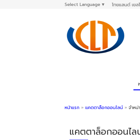
Select Language
▼
ไทยแลนด์ เยลโ
หน้าแรก
»
แคตตาล็อกออนไลน์
»
จำหน่า
แคตตาล็อกออนไลน